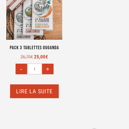
Pack 3 tablettes Ouganda
Le
Le
26,70
€
25,00
€
prix
prix
initial
actuel
était :
est :
26,70€.
25,00€.
LIRE LA SUITE