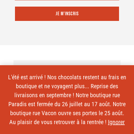
JE M’INSCRIS
-10% SUR VOTRE PREMIÈRE
L'été est arrivé ! Nos chocolats restent au frais en
COMMANDE, ÇA VOUS DIT ?
boutique et ne voyagent plus... Reprise des
livraisons en septembre ! Notre boutique rue
Inscrivez-vous à
La Lettre de la Baleine
,
Paradis est fermée du 26 juillet au 17 août. Notre
notre rendez-vous mensuel autour du
boutique rue Vacon ouvre ses portes le 25 août.
cacao et du bean-to-bar.
Au plaisir de vous retrouver à la rentrée !
Ignorer
Portraits de producteurs, coulisses de