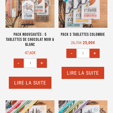
Pack Nouveautés : 5
Pack 3 tablettes Colombie
tablettes de chocolat noir &
Le
Le
26,70
€
25,00
€
blanc
prix
prix
47,60
€
initial
actuel
était :
est :
26,70€.
25,00€.
LIRE LA SUITE
LIRE LA SUITE