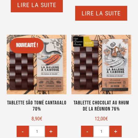
LIRE LA SUITE
LIRE LA SUITE
Nouveauté !
Tablette São Tomé Cantagalo
Tablette chocolat au rhum
70%
de La Réunion 76%
8,90
€
12,00
€