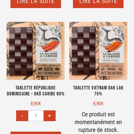
LIRE LA SUITE
LIRE LA SUITE
Tablette République
Tablette Vietnam Dak Lak
Dominicaine – Okö Caribe 80%
75%
8,90
€
8,90
€
Ce produit est
momentanément en
rupture de stock.