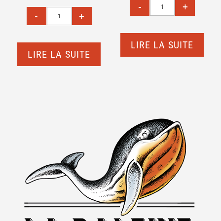
initial
actuel
était :
est :
26,70€.
25,00€.
LIRE LA SUITE
LIRE LA SUITE