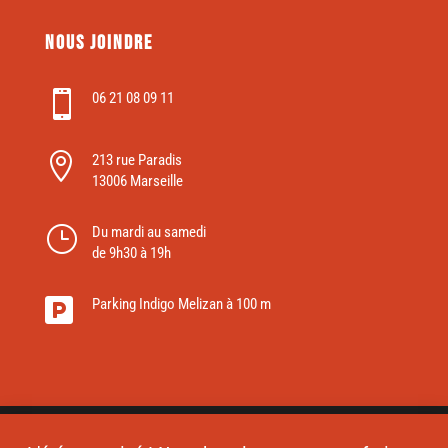
Nous joindre

06 21 08 09 11

213 rue Paradis
13006 Marseille
}
Du mardi au samedi
de 9h30 à 19h

Parking Indigo Melizan à 100 m