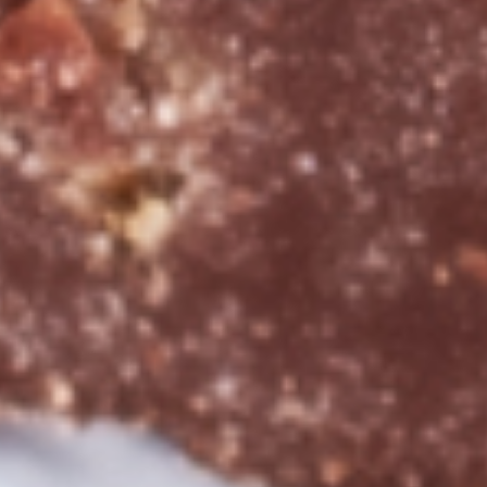
Chocolatier à
Marseille -
Chocolaterie
artisanale La
Baleine à