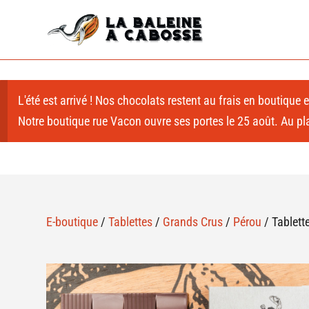
L'été est arrivé ! Nos chocolats restent au frais en boutique
Notre boutique rue Vacon ouvre ses portes le 25 août. Au plai
E-boutique
/
Tablettes
/
Grands Crus
/
Pérou
/ Tablett