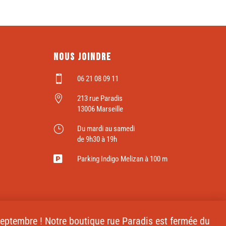
Nous joindre

06 21 08 09 11

213 rue Paradis
13006 Marseille
}
Du mardi au samedi
de 9h30 à 19h

Parking Indigo Melizan à 100 m
 septembre ! Notre boutique rue Paradis est fermée du