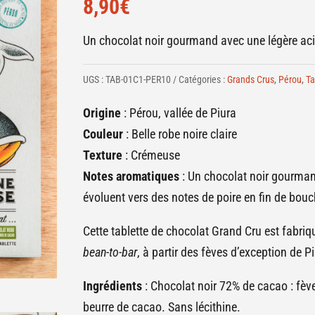
8,90
€
Un chocolat noir gourmand avec une légère acid
UGS :
TAB-01C1-PER10
Catégories :
Grands Crus
,
Pérou
,
Ta
Origine
: Pérou, vallée de Piura
Couleur
: Belle robe noire claire
Texture
: Crémeuse
Notes aromatiques
: Un chocolat noir gourman
évoluent vers des notes de poire en fin de bouc
Cette tablette de chocolat Grand Cru est fabriq
bean-to-bar
, à partir des fèves d’exception de P
Ingrédients
: Chocolat noir 72% de cacao : fèv
beurre de cacao. Sans lécithine.