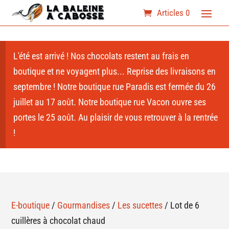
Articles 0
L'été est arrivé ! Nos chocolats restent au frais en
boutique et ne voyagent plus... Reprise des livraisons en
septembre ! Notre boutique rue Paradis est fermée du 26
juillet au 17 août. Notre boutique rue Vacon ouvre ses
portes le 25 août. Au plaisir de vous retrouver à la rentrée
!
E-boutique
/
Gourmandises
/
Les sucettes
/ Lot de 6
cuillères à chocolat chaud