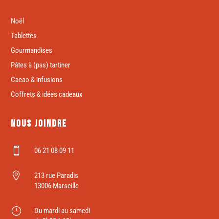
Noël
Tablettes
Gourmandises
Pâtes à (pas) tartiner
Cacao & infusions
Coffrets & idées cadeaux
Nous joindre

06 21 08 09 11

213 rue Paradis
13006 Marseille
}
Du mardi au samedi