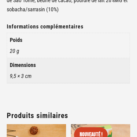
de São Tomé, beurre de cacao, pourdre de lait 26%MG et
sobacha/sarrasin (10%)
Informations complémentaires
Poids
20 g
Dimensions
9,5 × 3 cm
Produits similaires
Nouveauté !