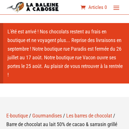
Articles 0
L'été est arrivé ! Nos chocolats restent au frais en
boutique et ne voyagent plus... Reprise des livraisons en
septembre ! Notre boutique rue Paradis est fermée du 26
juillet au 17 août. Notre boutique rue Vacon ouvre ses
portes le 25 août. Au plaisir de vous retrouver à la rentrée
!
E-boutique
/
Gourmandises
/
Les barres de chocolat
/
Barre de chocolat au lait 50% de cacao & sarrasin grillé