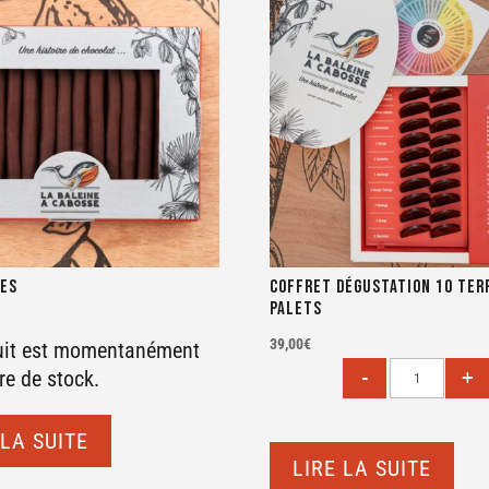
es
Coffret dégustation 10 terr
palets
39,00
€
uit est momentanément
re de stock.
 LA SUITE
LIRE LA SUITE