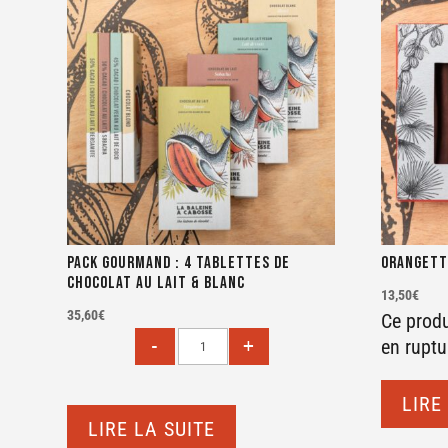
Pack Gourmand : 4 tablettes de
Orangett
chocolat au lait & blanc
13,50
€
35,60
€
Ce prod
en ruptu
LIRE
LIRE LA SUITE