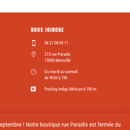
Nous joindre

06 21 08 09 11

213 rue Paradis
13006 Marseille
}
Du mardi au samedi
de 9h30 à 19h

Parking Indigo Melizan à 100 m
 septembre ! Notre boutique rue Paradis est fermée du