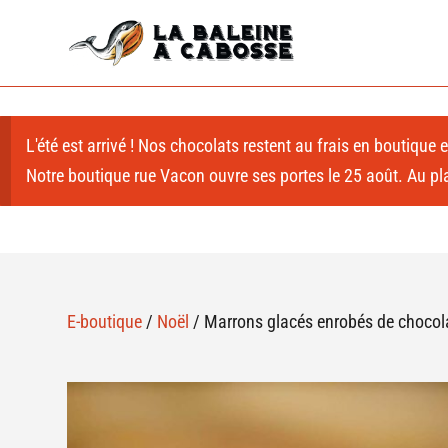
L'été est arrivé ! Nos chocolats restent au frais en boutique
Notre boutique rue Vacon ouvre ses portes le 25 août. Au plai
E-boutique
/
Noël
/ Marrons glacés enrobés de chocola