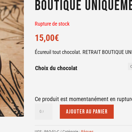
BOUTIQUE UNIQUEM
Rupture de stock
15,00
€
Écureuil tout chocolat. RETRAIT BOUTIQUE 
Choix du chocolat
Ce produit est momentanément en rupture
quantité
AJOUTER AU PANIER
de
Écureuil
UGS :
PAQ-51-C
Catégorie :
Pâques