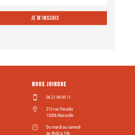
JE M’INSCRIS
Nous joindre

06 21 08 09 11

213 rue Paradis
13006 Marseille
}
Du mardi au samedi
de 9h30 à 19h