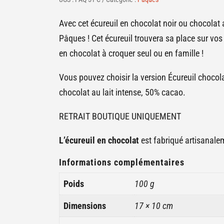
tout
chocolat.
Avec cet écureuil en chocolat noir ou chocolat a
RETRAIT
Pâques ! Cet écureuil trouvera sa place sur vos
BOUTIQUE
en chocolat à croquer seul ou en famille !
UNIQUEMENT
Vous pouvez choisir la version Écureuil chocol
chocolat au lait intense, 50% cacao.
RETRAIT BOUTIQUE UNIQUEMENT
L’écureuil en chocolat
est fabriqué artisanalem
Informations complémentaires
Poids
100 g
Dimensions
17 × 10 cm