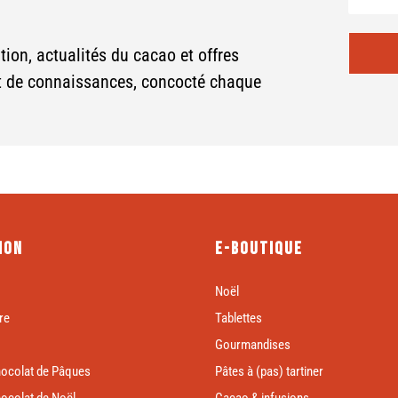
tion, actualités du cacao et offres
et de connaissances, concocté chaque
ion
E-boutique
Noël
re
Tablettes
Gourmandises
hocolat de Pâques
Pâtes à (pas) tartiner
hocolat de Noël
Cacao & infusions